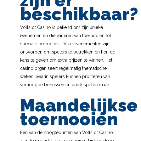
zijn er
beschikbaar?
Voltslot Casino is bekend om zijn unieke
evenementen die variëren van toernooien tot
speciale promoties. Deze evenementen zijn
ontworpen om spelers te betrekken en hen de
kans te geven om extra prijzen te winnen. Het
casino organiseert regelmatig thematische
weken, waarin spelers kunnen profiteren van
verhoogde bonussen en uniek spelvermaak.
Maandelijkse
toernooien
Een van de hoogtepunten van Voltslot Casino
zijn de maandelijkse toernooien. Tijdens deze