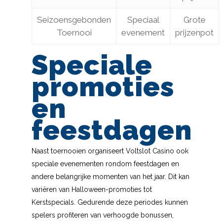
Seizoensgebonden
Speciaal
Grote
Toernooi
evenement
prijzenpot
Speciale
promoties
en
feestdagen
Naast toernooien organiseert Voltslot Casino ook
speciale evenementen rondom feestdagen en
andere belangrijke momenten van het jaar. Dit kan
variëren van Halloween-promoties tot
Kerstspecials. Gedurende deze periodes kunnen
spelers profiteren van verhoogde bonussen,