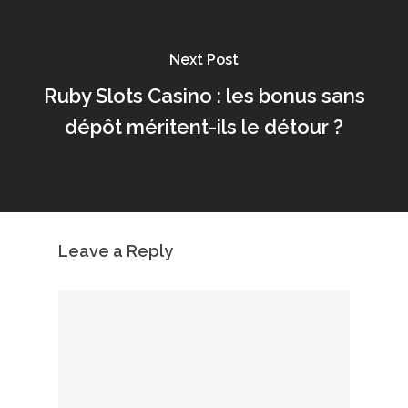
Next Post
Ruby Slots Casino : les bonus sans
dépôt méritent-ils le détour ?
Leave a Reply