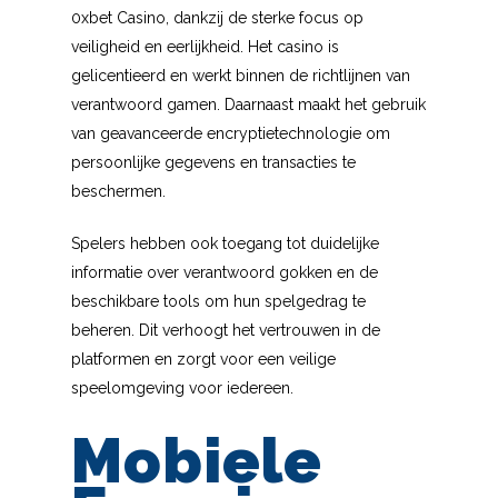
0xbet Casino, dankzij de sterke focus op
veiligheid en eerlijkheid. Het casino is
gelicentieerd en werkt binnen de richtlijnen van
verantwoord gamen. Daarnaast maakt het gebruik
van geavanceerde encryptietechnologie om
persoonlijke gegevens en transacties te
beschermen.
Spelers hebben ook toegang tot duidelijke
informatie over verantwoord gokken en de
beschikbare tools om hun spelgedrag te
beheren. Dit verhoogt het vertrouwen in de
platformen en zorgt voor een veilige
speelomgeving voor iedereen.
Mobiele