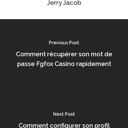
Jerry Jacob
Previous Post
Comment récupérer son mot de
passe Fgfox Casino rapidement
Next Post
Comment configurer son profil