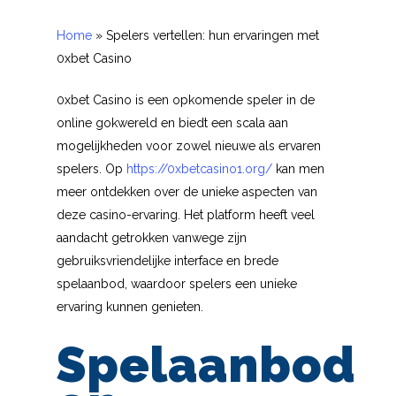
Home
»
Spelers vertellen: hun ervaringen met
0xbet Casino
0xbet Casino is een opkomende speler in de
online gokwereld en biedt een scala aan
mogelijkheden voor zowel nieuwe als ervaren
spelers. Op
https://0xbetcasino1.org/
kan men
meer ontdekken over de unieke aspecten van
deze casino-ervaring. Het platform heeft veel
aandacht getrokken vanwege zijn
gebruiksvriendelijke interface en brede
spelaanbod, waardoor spelers een unieke
ervaring kunnen genieten.
Spelaanbod