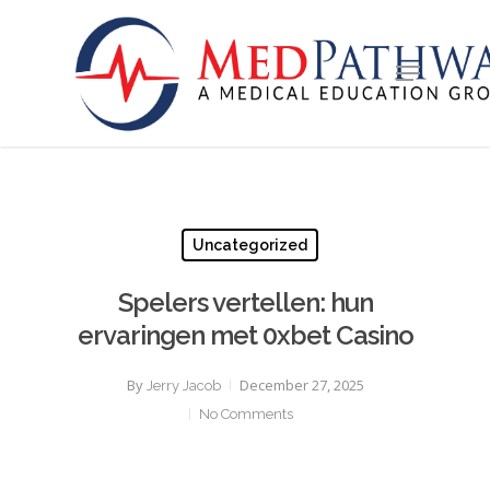
Skip
to
Menu
Close
main
Menu
content
Uncategorized
Spelers vertellen: hun
ervaringen met 0xbet Casino
By
December 27, 2025
Jerry Jacob
No Comments