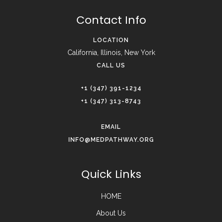
Contact Info
LOCATION
California, Illinois, New York
CALL US
+1 (347) 391-1234
+1 (347) 313-8743
EMAIL
INFO@MEDPATHWAY.ORG
Quick Links
HOME
About Us