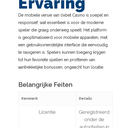
Ervaring
De mobiele versie van 0xbet Casino is soepel en
responsief, wat essentieel is voor de moderne
speler die graag onderweg speelt. Het platform
is geoptimaliseerd voor mobiele apparaten, met
een gebruiksvriendelijke interface die eenvoudig
te navigeren is. Spelers kunnen toegang krijgen
tot hun favoriete spellen en profiteren van
aantrekkelijke bonussen, ongeacht hun locatie.
Belangrijke Feiten
Kenmerk
Details
Licentie
Geregistreerd
onder de
autoriteiten in