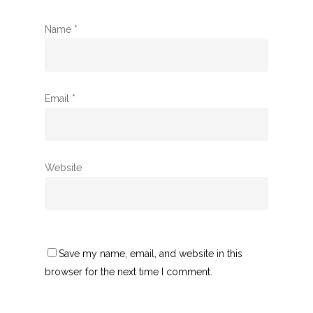
Name
*
Email
*
Website
Save my name, email, and website in this
browser for the next time I comment.