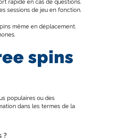
ort rapide en cas de questions.
s sessions de jeu en fonction.
ee spins même en déplacement.
hones.
ree spins
ous populaires ou des
rmation dans les termes de la
s ?