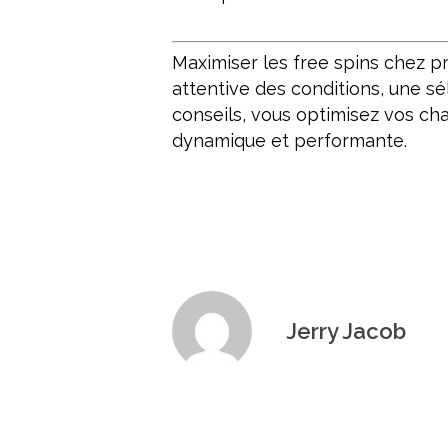
Maximiser les free spins chez p
attentive des conditions, une sé
conseils, vous optimisez vos cha
dynamique et performante.
Jerry Jacob