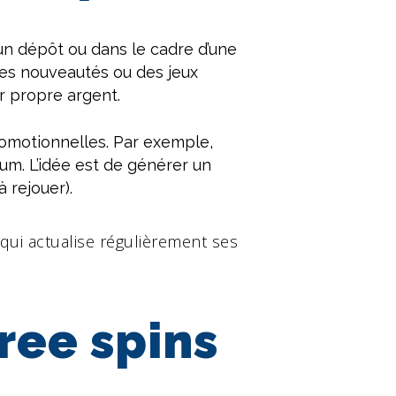
’un dépôt ou dans le cadre d’une
des nouveautés ou des jeux
r propre argent.
romotionnelles. Par exemple,
um. L’idée est de générer un
 rejouer).
 qui actualise régulièrement ses
ree spins