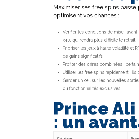
Maximiser ses free spins passe
optimisent vos chances :
Vérifier les conditions de mise : avant
x40, qui rendra plus difficile le retrait.
Prioriser les jeux à haute volatilité et
de gains significatifs.
Profiter des offres combinées : certa
Utiliser les free spins rapidement : il
Garder un œil sur les nouvelles sortie
ou fonctionnalités exclusives.
Prince Al
: un avan
Critères
Prin