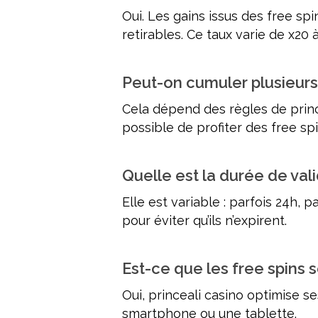
Oui. Les gains issus des free sp
retirables. Ce taux varie de x20 
Peut-on cumuler plusieurs 
Cela dépend des règles de prince
possible de profiter des free sp
Quelle est la durée de vali
Elle est variable : parfois 24h, pa
pour éviter qu’ils n’expirent.
Est-ce que les free spins 
Oui, princeali casino optimise se
smartphone ou une tablette.