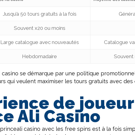
Jusqu’à 50 tours gratuits à la fois
Généra
Souvent x20 ou moins
Large catalogue avec nouveautés
Catalogue va
Hebdomadaire
Souvent 
i casino se démarque par une politique promotionnel
s qui veulent maximiser les tours gratuits avec des
ience de joueur
ce Ali Casino
inceali casino avec les free spins est à la fois simp