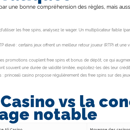
 par une bonne compréhension des règles, mais aussi
 d’utiliser les free spins, analysez le wager. Un multiplicateur faible (
 RTP élevé : certains jeux offrent un meilleur retour joueur (RTP) et un
ines promotions couplent free spins et bonus de dépôt, ce qui augment
s ont souvent une durée de validité limitée, exploitez-les dès leur créd
s : princeali casino propose régulièrement des free spins sur des jeux
i Casino vs la c
tage notable
ce Ali Casino
Moyenne des casinos