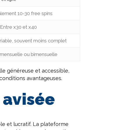
lement 10-30 free spins
Entre x30 et x40
riable, souvent moins complet
mensuelle ou bimensuelle
le généreuse et accessible,
 conditions avantageuses.
 avisée
le et lucratif. La plateforme