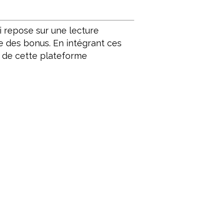
i repose sur une lecture
ve des bonus. En intégrant ces
e de cette plateforme