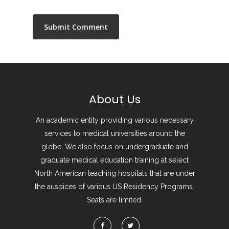
About Us
An academic entity providing various necessary
services to medical universities around the
globe. We also focus on undergraduate and
graduate medical education training at select
North American teaching hospitals that are under
the auspices of various US Residency Programs.
Seats are limited.