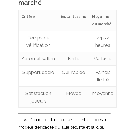
marché
Critère
instantcasino
Moyenne
du marché
Temps de
24-72
vérification
heures
Automatisation
Forte
Variable
Support dédié
Oui, rapide
Parfois
limité
Satisfaction
Élevée
Moyenne
joueurs
La vérification d’identité chez instantcasino est un
modèle d’efficacité qui allie sécurité et fluidité.