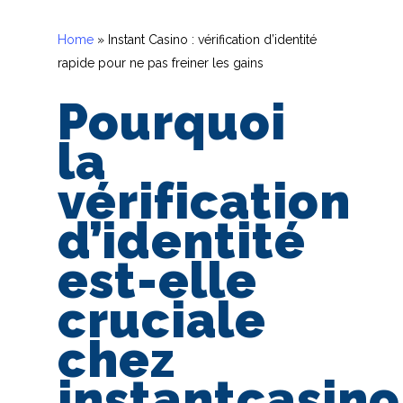
Home
»
Instant Casino : vérification d’identité
rapide pour ne pas freiner les gains
Pourquoi
la
vérification
d’identité
est-elle
cruciale
chez
instantcasino