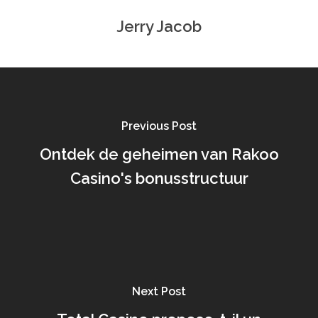
Jerry Jacob
Previous Post
Ontdek de geheimen van Rakoo
Casino's bonusstructuur
Next Post