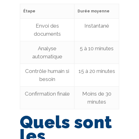
Étape
Durée moyenne
Envoi des
Instantané
documents
Analyse
5 à 10 minutes
automatique
Contrôle humain si
15 à 20 minutes
besoin
Confirmation finale
Moins de 30
minutes
Quels sont
les