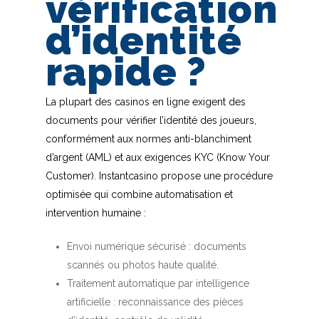
vérification
d’identité
rapide ?
La plupart des casinos en ligne exigent des
documents pour vérifier l’identité des joueurs,
conformément aux normes anti-blanchiment
d’argent (AML) et aux exigences KYC (Know Your
Customer). Instantcasino propose une procédure
optimisée qui combine automatisation et
intervention humaine :
Envoi numérique sécurisé : documents
scannés ou photos haute qualité.
Traitement automatique par intelligence
artificielle : reconnaissance des pièces